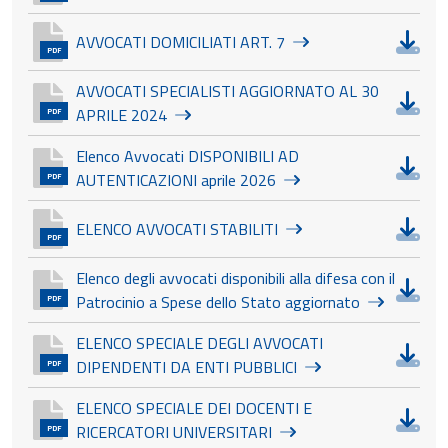
Dow
AVVOCATI DOMICILIATI ART. 7
PDF
AVVOCATI SPECIALISTI AGGIORNATO AL 30
Dow
APRILE 2024
PDF
Elenco Avvocati DISPONIBILI AD
Dow
AUTENTICAZIONI aprile 2026
PDF
Dow
ELENCO AVVOCATI STABILITI
PDF
Elenco degli avvocati disponibili alla difesa con il
Dow
Patrocinio a Spese dello Stato aggiornato
PDF
ELENCO SPECIALE DEGLI AVVOCATI
Dow
DIPENDENTI DA ENTI PUBBLICI
PDF
ELENCO SPECIALE DEI DOCENTI E
Dow
RICERCATORI UNIVERSITARI
PDF