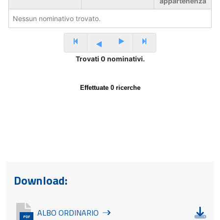
Download:
Dow
ALBO ORDINARIO
PDF