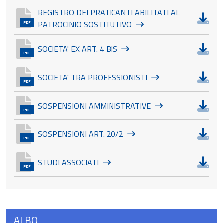
REGISTRO DEI PRATICANTI ABILITATI AL
Dow
PATROCINIO SOSTITUTIVO
PDF
Dow
SOCIETA' EX ART. 4 BIS
PDF
Dow
SOCIETA' TRA PROFESSIONISTI
PDF
Dow
SOSPENSIONI AMMINISTRATIVE
PDF
Dow
SOSPENSIONI ART. 20/2
PDF
Dow
STUDI ASSOCIATI
PDF
ALBO