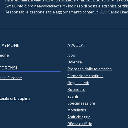
E-mail:
info@ordineavvocatilecce.it
- Indirizzo di posta elettronica certific
Responsabile gestione sito e aggiornamento contenuti: Avv. Sergio Limon
E AYMONE
AVVOCATI
ymone
Albo
Udienze
 FORENSI
Processo civile telematico
Formazione continua
onale Forense
Regolamenti
Riconosco
Eventi
ttuale di Disciplina
Specializzazioni
Modulistica
Antiriciclaggio
Difesa d'ufficio