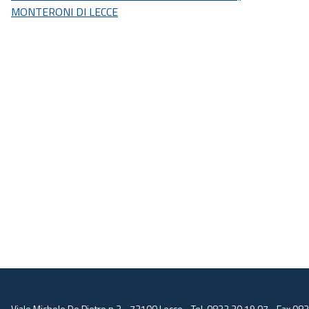
MONTERONI DI LECCE
Viale Michele De Pietro n.3 - 73100 Lecce - Tel. 0832 30.19.07 - Fax 08