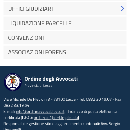
UFFICI GIUDIZIARI
LIQUIDAZIONE PARCELLE
CONVENZIONI
ASSOCIAZIONI FORENSI
Ordine degli Avvocati
Provincia di Lecce
Viale Michele De Pietro n.3 - 73100 Lecce - Tel. 0832 30.19.07 - Fax
0832 33.19.54
E-mail:
info@ordineavvocatilecce.it
- Indirizzo di posta elettronica
certificata (P.E.C.):
ord.lecce@cert.legalmail.it
Responsabile gestione sito e aggiornamento contenuti: Avv. Sergio
Limongelli.