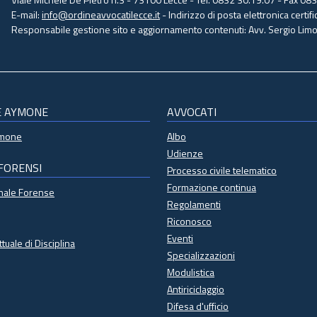
E-mail:
info@ordineavvocatilecce.it
- Indirizzo di posta elettronica certific
Responsabile gestione sito e aggiornamento contenuti: Avv. Sergio Limon
E AYMONE
AVVOCATI
ymone
Albo
Udienze
 FORENSI
Processo civile telematico
Formazione continua
onale Forense
Regolamenti
Riconosco
Eventi
ttuale di Disciplina
Specializzazioni
Modulistica
Antiriciclaggio
Difesa d'ufficio