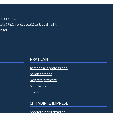
32 33.19.54
ata (P.E.C.):
ord.lecce@cert.legalmail.it
gelli.
PRATICANTI
Accesso alla professione
Scuola forense
Registro praticanti
Modulistica
Eventi
CITTADINI E IMPRESE
Sportello per il cittadino