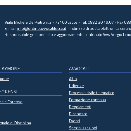
Viale Michele De Pietro n.3 - 73100 Lecce - Tel. 0832 30.19.07 - Fax 08
E-mail:
info@ordineavvocatilecce.it
- Indirizzo di posta elettronica certific
Responsabile gestione sito e aggiornamento contenuti: Avv. Sergio Limon
E AYMONE
AVVOCATI
ymone
Albo
Udienze
 FORENSI
Processo civile telematico
Formazione continua
onale Forense
Regolamenti
Riconosco
Eventi
ttuale di Disciplina
Specializzazioni