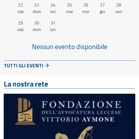
22
23
24
25
26
27
28
sab
dom
lun
mar
mer
gio
ven
29
30
31
sab
dom
lun
Nessun evento disponibile
TUTTI GLI EVENTI
La nostra rete