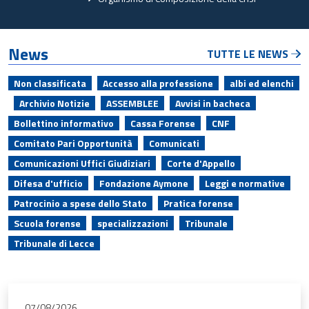
News
TUTTE LE NEWS
Non classificata
Accesso alla professione
albi ed elenchi
Archivio Notizie
ASSEMBLEE
Avvisi in bacheca
Bollettino informativo
Cassa Forense
CNF
Comitato Pari Opportunità
Comunicati
Comunicazioni Uffici Giudiziari
Corte d'Appello
Difesa d'ufficio
Fondazione Aymone
Leggi e normative
Patrocinio a spese dello Stato
Pratica forense
Scuola forense
specializzazioni
Tribunale
Tribunale di Lecce
07/08/2026