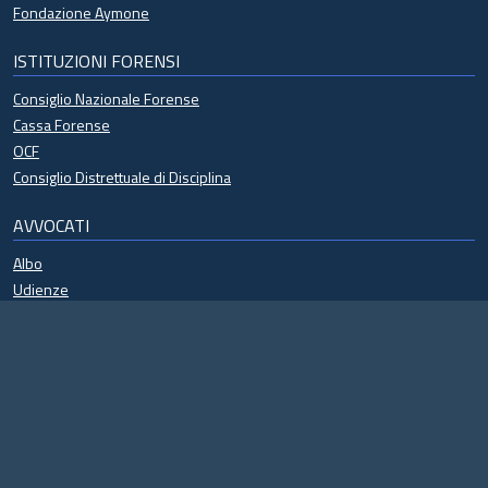
Fondazione Aymone
ISTITUZIONI FORENSI
Consiglio Nazionale Forense
Cassa Forense
OCF
Consiglio Distrettuale di Disciplina
AVVOCATI
Albo
Udienze
Processo civile telematico
Formazione continua
Regolamenti
Riconosco
Eventi
Specializzazioni
Modulistica