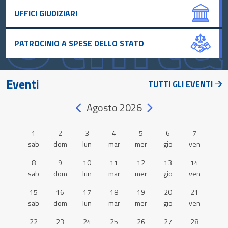
UFFICI GIUDIZIARI
PATROCINIO A SPESE DELLO STATO
Eventi
TUTTI GLI EVENTI
Agosto 2026
1
2
3
4
5
6
7
sab
dom
lun
mar
mer
gio
ven
8
9
10
11
12
13
14
sab
dom
lun
mar
mer
gio
ven
15
16
17
18
19
20
21
sab
dom
lun
mar
mer
gio
ven
22
23
24
25
26
27
28