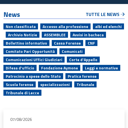
News
TUTTE LE NEWS
Non classificata
Accesso alla professione
albi ed elenchi
Archivio Notizie
ASSEMBLEE
Avvisi in bacheca
Bollettino informativo
Cassa Forense
CNF
Comitato Pari Opportunità
Comunicati
Comunicazioni Uffici Giudiziari
Corte d'Appello
Difesa d'ufficio
Fondazione Aymone
Leggi e normative
Patrocinio a spese dello Stato
Pratica forense
Scuola forense
specializzazioni
Tribunale
Tribunale di Lecce
07/08/2026