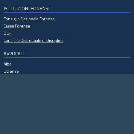
ISTITUZIONI FORENSI
Consiglio Nazionale Forense
Cassa Forense
OCF
Consiglio Distrettuale di Disciplina
AVVOCATI
Albo
Udienze
Processo civile telematico
Formazione continua
Regolamenti
Riconosco
Eventi
Specializzazioni
Modulistica
Antiriciclaggio