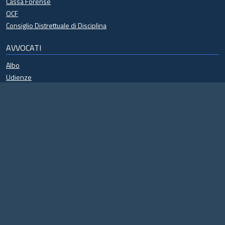
Cassa Forense
OCF
Consiglio Distrettuale di Disciplina
AVVOCATI
Albo
Udienze
Processo civile telematico
Formazione continua
Regolamenti
Riconosco
Eventi
Specializzazioni
Modulistica
Antiriciclaggio
Difesa d'ufficio
Patrocinio a spese dello Stato
Deontologia
Notificazione in proprio