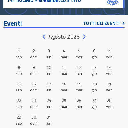
PATROCINIO A SPESE DELLO STATO
Eventi
TUTTI GLI EVENTI
Agosto 2026
1
2
3
4
5
6
7
sab
dom
lun
mar
mer
gio
ven
8
9
10
11
12
13
14
sab
dom
lun
mar
mer
gio
ven
15
16
17
18
19
20
21
sab
dom
lun
mar
mer
gio
ven
22
23
24
25
26
27
28
sab
dom
lun
mar
mer
gio
ven
29
30
31
sab
dom
lun