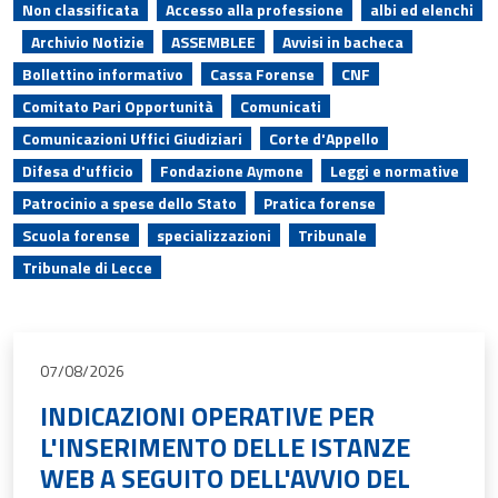
Non classificata
Accesso alla professione
albi ed elenchi
Archivio Notizie
ASSEMBLEE
Avvisi in bacheca
Bollettino informativo
Cassa Forense
CNF
Comitato Pari Opportunità
Comunicati
Comunicazioni Uffici Giudiziari
Corte d'Appello
Difesa d'ufficio
Fondazione Aymone
Leggi e normative
Patrocinio a spese dello Stato
Pratica forense
Scuola forense
specializzazioni
Tribunale
Tribunale di Lecce
07/08/2026
INDICAZIONI OPERATIVE PER
L'INSERIMENTO DELLE ISTANZE
WEB A SEGUITO DELL'AVVIO DEL