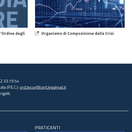
'Ordine degli
Organismo di Composizione della Crisi
32 33.19.54
ata (P.E.C.):
ord.lecce@cert.legalmail.it
gelli.
PRATICANTI