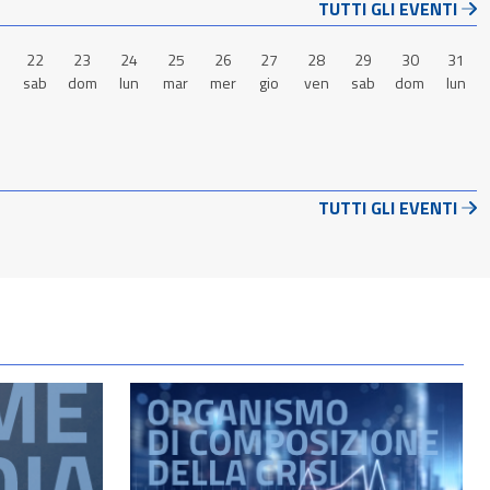
TUTTI GLI EVENTI
22
23
24
25
26
27
28
29
30
31
n
sab
dom
lun
mar
mer
gio
ven
sab
dom
lun
TUTTI GLI EVENTI