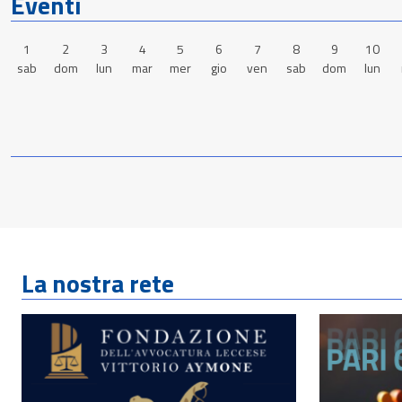
Eventi
1
2
3
4
5
6
7
8
9
10
sab
dom
lun
mar
mer
gio
ven
sab
dom
lun
La nostra rete