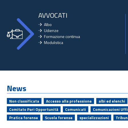
AVVOCATI
Albo
Udienze
Formazione continua
Modulistica
News
Non classificata
Accesso alla professione
albi ed elenchi
Comitato Pari Opportunità
Comunicati
Comunicazioni Uffic
Pratica forense
Scuola forense
specializzazioni
Tribun