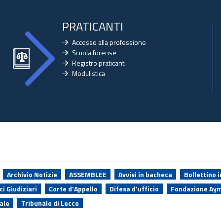
PRATICANTI
Accesso alla professione
Scuola forense
Registro praticanti
Modulistica
Archivio Notizie
ASSEMBLEE
Avvisi in bacheca
Bollettino 
i Giudiziari
Corte d'Appello
Difesa d'ufficio
Fondazione Ay
ale
Tribunale di Lecce