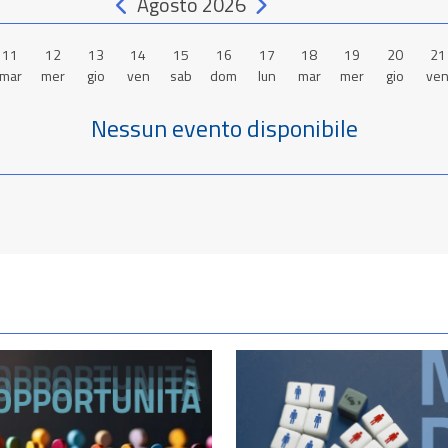
Agosto 2026
Mese precedente
Mese successivo
11
12
13
14
15
16
17
18
19
20
21
mar
mer
gio
ven
sab
dom
lun
mar
mer
gio
ve
Nessun evento disponibile