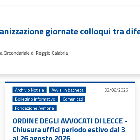
zzazione giornate colloqui tra difen
a Circondariale di Reggio Calabria
Archivio Notizie
Avvisi in bacheca
03/08/2026
Bollettino informativo
Comunicati
Fondazione Aymone
ORDINE DEGLI AVVOCATI DI LECCE -
Chiusura uffici periodo estivo dal 3
al 26 agosto 2026