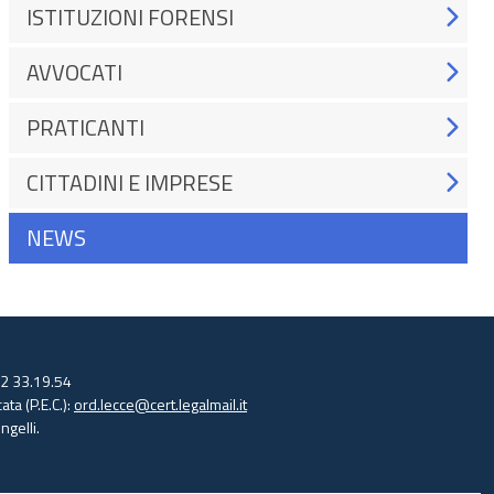
ISTITUZIONI FORENSI
AVVOCATI
PRATICANTI
CITTADINI E IMPRESE
NEWS
32 33.19.54
ata (P.E.C.):
ord.lecce@cert.legalmail.it
gelli.