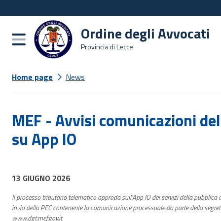
Ordine degli Avvocati
Burger menu
Provincia di Lecce
Home page
News
MEF - Avvisi comunicazioni dell
su App IO
13 GIUGNO 2026
Il processo tributario telematico approda sull’App IO dei servizi della pubblica
invio della PEC contenente la comunicazione processuale da parte della segreteria
www.dgt.mef.gov.it