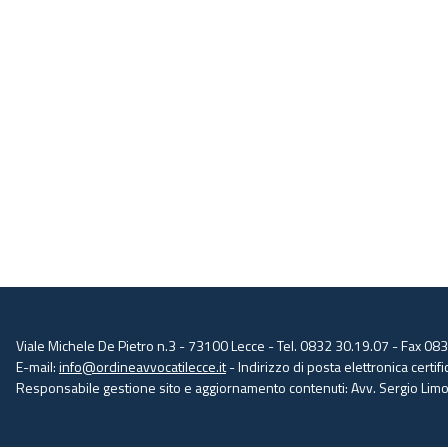
Viale Michele De Pietro n.3 - 73100 Lecce - Tel. 0832 30.19.07 - Fax 08
E-mail:
info@ordineavvocatilecce.it
- Indirizzo di posta elettronica certific
Responsabile gestione sito e aggiornamento contenuti: Avv. Sergio Limon