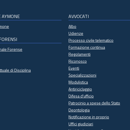
E AYMONE
AVVOCATI
ymone
Albo
Udienze
 FORENSI
Processo civile telematico
Formazione continua
onale Forense
Regolamenti
Riconosco
Eventi
ttuale di Disciplina
Specializzazioni
Modulistica
Antiriciclaggio
Difesa d'ufficio
Patrocinio a spese dello Stato
Deontologia
Notificazione in proprio
Uffici giudiziari